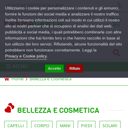
SPEDIZIONE GRATUITA DA € 49,90
Utilizziamo i cookie per personalizzare i contenuti e gli annunci,
fornire le funzioni dei social media e analizzare il nostro traffico.
Inoltre forniamo informazioni utili sul modo in cui utilizzi il nostro
sito ai nostri partner che si occupano di analisi dei dati web,
pubblicità e social media, i quali potrebbero combinarle con altre
LE NOSTRE GUIDE
GLUTEN FREE
COUPON
informazioni che hai fornito loro o che hanno raccolto in base al
tuo utilizzo dei loro servizi. Rifiutando, alcune funzionalità del sito
potrebbero non funzionare correttamente. Leggi la
Privacy e Cookie policy
.
MENU
Accetto
Rifiuto
Home
Bellezza e Cosmetica
BELLEZZA E COSMETICA
CAPELLI
CORPO
MANI
PIEDI
SOLARI