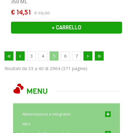
350 ML
€ 14,51
€ 18,90
+ CARRELLO
3
4
5
6
7
Risultati da 33 a 40 di 2964 (371 pagine)
MENU
Alimentazione e Integratori
Altro