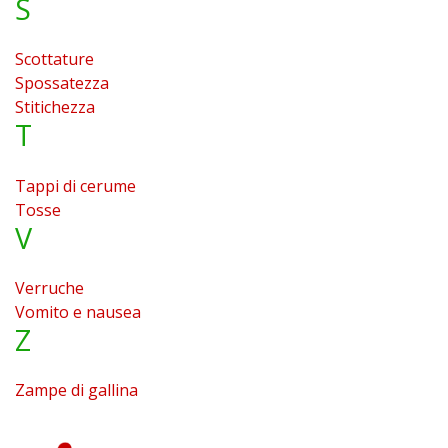
S
Scottature
Spossatezza
Stitichezza
T
Tappi di cerume
Tosse
V
Verruche
Vomito e nausea
Z
Zampe di gallina