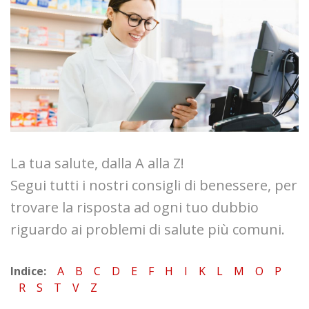
La tua salute, dalla A alla Z!
Segui tutti i nostri consigli di benessere, per
trovare la risposta ad ogni tuo dubbio
riguardo ai problemi di salute più comuni.
Indice:
A
B
C
D
E
F
H
I
K
L
M
O
P
R
S
T
V
Z