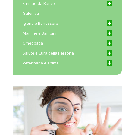
Farmaci da Banco
Galenica
Igiene e Benessere
Mamme e Bambini
Omeopatia
Salute e Cura della Persona
Veterinaria e animali