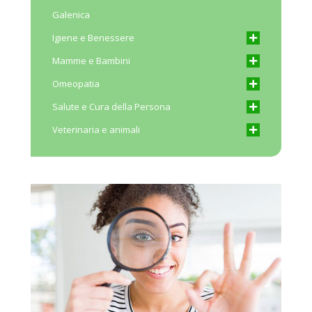
Galenica
Igiene e Benessere
Mamme e Bambini
Omeopatia
Salute e Cura della Persona
Veterinaria e animali