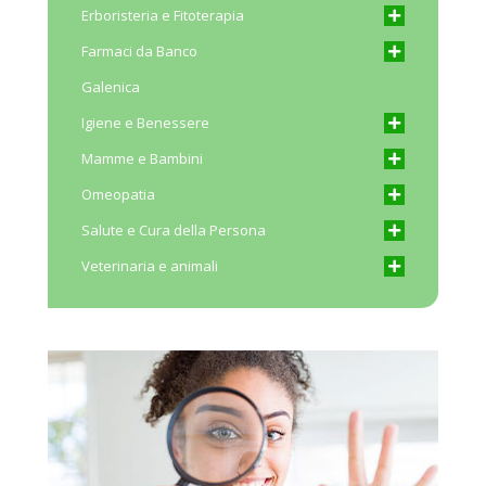
Erboristeria e Fitoterapia
Farmaci da Banco
Galenica
Igiene e Benessere
Mamme e Bambini
Omeopatia
Salute e Cura della Persona
Veterinaria e animali