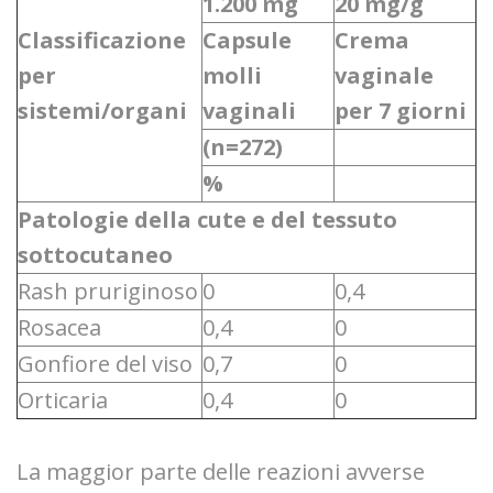
1.200 mg
20 mg/g
Classificazione
Capsule
Crema
per
molli
vaginale
sistemi/organi
vaginali
per 7 giorni
(n=272)
%
Patologie della cute e del tessuto
sottocutaneo
Rash pruriginoso
0
0,4
Rosacea
0,4
0
Gonfiore del viso
0,7
0
Orticaria
0,4
0
La maggior parte delle reazioni avverse