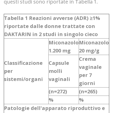
questi studi sono riportate in Tabella 1.
Tabella 1 Reazioni avverse (ADR) ≥1%
riportate dalle donne trattate con
DAKTARIN in 2 studi in singolo cieco
Miconazolo
Miconazolo
1.200 mg
20 mg/g
Crema
Classificazione
Capsule
vaginale
per
molli
per 7
sistemi/organi
vaginali
giorni
(n=272)
(n=265)
%
%
Patologie dell'apparato riproduttivo e