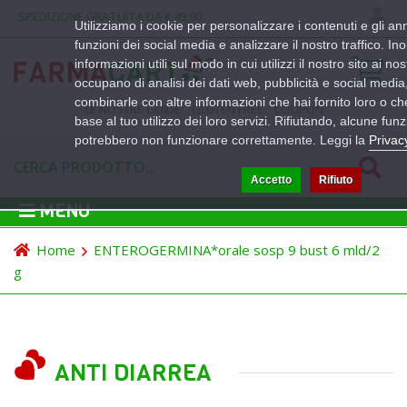
SPEDIZIONE GRATUITA DA € 49,90
Utilizziamo i cookie per personalizzare i contenuti e gli ann
funzioni dei social media e analizzare il nostro traffico. In
informazioni utili sul modo in cui utilizzi il nostro sito ai no
occupano di analisi dei dati web, pubblicità e social media
combinarle con altre informazioni che hai fornito loro o c
LE NOSTRE GUIDE
GLUTEN FREE
COUPON
base al tuo utilizzo dei loro servizi. Rifiutando, alcune funz
potrebbero non funzionare correttamente. Leggi la
Privac
Accetto
Rifiuto
MENU
Home
ENTEROGERMINA*orale sosp 9 bust 6 mld/2
g
ANTI DIARREA