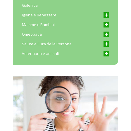
Galenica
Igiene e Benessere
Mamme e Bambini
Omeopatia
Salute e Cura della Persona
Veterinaria e animali