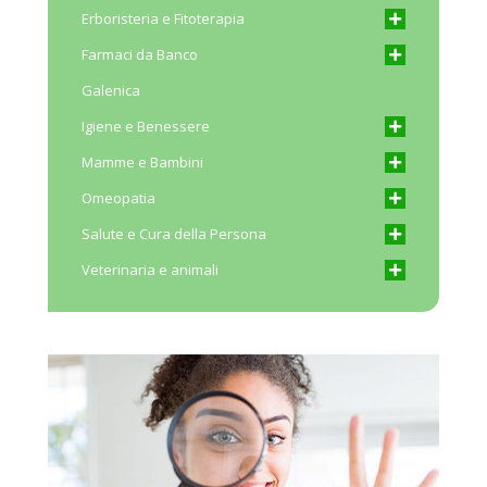
Erboristeria e Fitoterapia
Farmaci da Banco
Galenica
Igiene e Benessere
Mamme e Bambini
Omeopatia
Salute e Cura della Persona
Veterinaria e animali