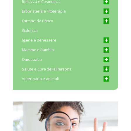
Bellezza e Cosmetica
Erboristeria e Fitoterapia
Farmaci da Banco
Galenica
Igiene e Benessere
Mamme e Bambini
Omeopatia
Salute e Cura della Persona
Veterinaria e animali