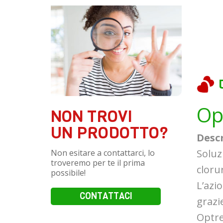
Op
NON TROVI
UN PRODOTTO?
Desc
Soluz
Non esitare a contattarci, lo
troveremo per te il prima
cloru
possibile!
L’azi
CONTATTACI
grazi
Optre