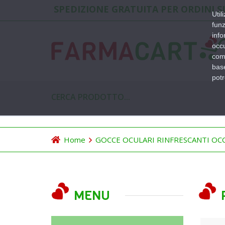
SPEDIZIONE GRATUITA PER ORDINI SU
Util
funz
info
occu
comb
base
pot
Home
GOCCE OCULARI RINFRESCANTI OCC
MENU