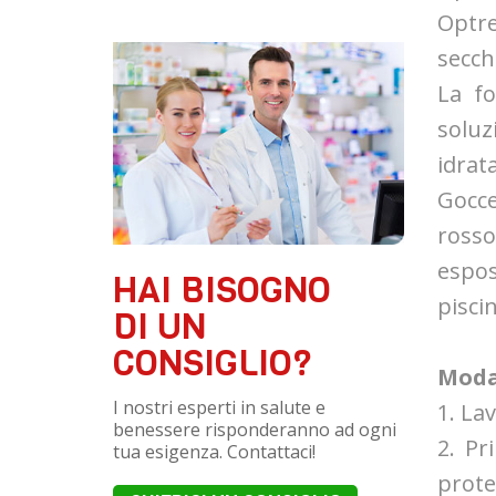
Optre
secche
La fo
soluz
idrat
Gocce
ross
espos
HAI BISOGNO
pisci
DI UN
CONSIGLIO?
Moda
I nostri esperti in salute e
1. La
benessere risponderanno ad ogni
2. Pr
tua esigenza. Contattaci!
prote