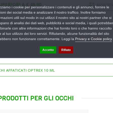
PERIORI A € 49,90
ASSISTEN
izziamo i cookie per personalizzare i contenuti e gli annunci, fornire le
ioni dei social media e analizzare il nostro traffico. Inoltre forniamo
rmazioni utili sul modo in cui utilizzi il nostro sito ai nostri partner che si
pano di analisi dei dati web, pubblicità e social media, i quali potrebbe
HOME
LE NOSTRE GUIDE
GLUTEN FREE
COUPON
inarle con altre informazioni che hai fornito loro o che hanno raccolto 
 al tuo utilizzo dei loro servizi. Rifiutando, alcune funzionalità del sito
rebbero non funzionare correttamente. Leggi la
Privacy e Cookie policy
.
Accetto
Rifiuto
HI AFFATICATI OPTREX 10 ML
PRODOTTI PER GLI OCCHI