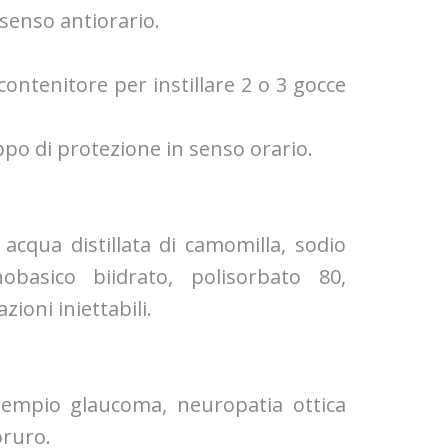
 senso antiorario.
contenitore per instillare 2 o 3 gocce
appo di protezione in senso orario.
, acqua distillata di camomilla, sodio
obasico biidrato, polisorbato 80,
ioni iniettabili.
esempio glaucoma, neuropatia ottica
oruro.