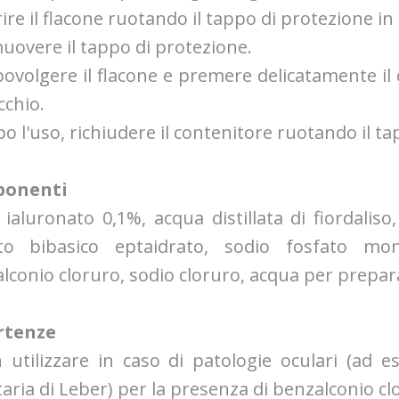
rire il flacone ruotando il tappo di protezione in
muovere il tappo di protezione.
povolgere il flacone e premere delicatamente il 
cchio.
po l'uso, richiudere il contenitore ruotando il t
onenti
 ialuronato 0,1%, acqua distillata di fiordaliso
ato bibasico eptaidrato, sodio fosfato mon
lconio cloruro, sodio cloruro, acqua per preparaz
rtenze
 utilizzare in caso di patologie oculari (ad 
taria di Leber) per la presenza di benzalconio cl