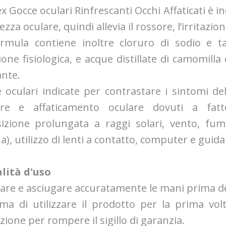
x Gocce oculari Rinfrescanti Occhi Affaticati è in
zza oculare, quindi allevia il rossore, l’irritazio
rmula contiene inoltre cloruro di sodio e 
ione fisiologica, e acque distillate di camomilla
ante.
 oculari indicate per contrastare i sintomi dell
ore e affaticamento oculare dovuti a fatto
izione prolungata a raggi solari, vento, f
na), utilizzo di lenti a contatto, computer e guid
lità d'uso
vare e asciugare accuratamente le mani prima de
ima di utilizzare il prodotto per la prima volt
zione per rompere il sigillo di garanzia.