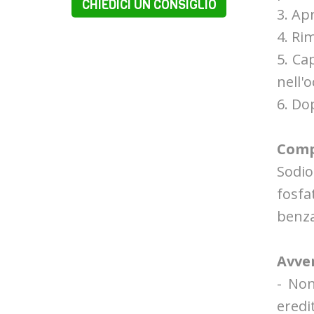
CHIEDICI UN CONSIGLIO
3. Ap
4. Ri
5. Ca
nell'o
6. Do
Comp
Sodio
fosf
benza
Avve
- Non
eredi