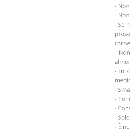
- Non 
- Non 
- Se 
prese
corne
- Non
almen
- In 
medic
- Smal
- Ten
- Con
- Sol
- È ne