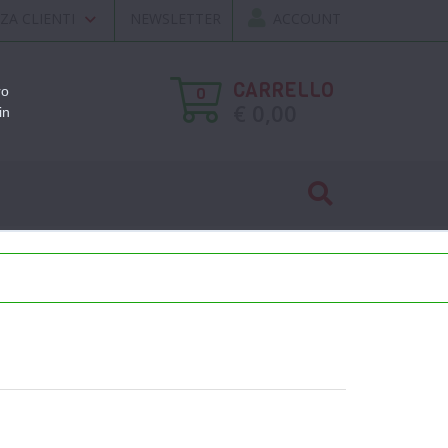
ZA CLIENTI
NEWSLETTER
ACCOUNT
CARRELLO
ro
0
€ 0,00
in