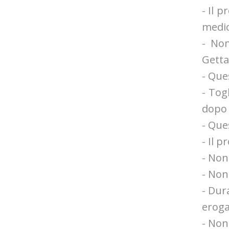
- Il 
medic
- Non
Getta
- Que
- Tog
dopo 
- Que
- Il 
- Non
- Non 
- Dur
eroga
- Non