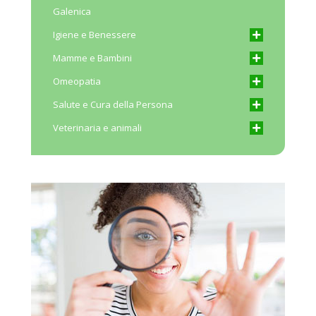
Galenica
Igiene e Benessere
Mamme e Bambini
Omeopatia
Salute e Cura della Persona
Veterinaria e animali