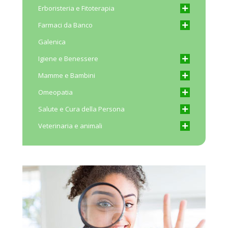
Erboristeria e Fitoterapia
Farmaci da Banco
Galenica
Igiene e Benessere
Mamme e Bambini
Omeopatia
Salute e Cura della Persona
Veterinaria e animali