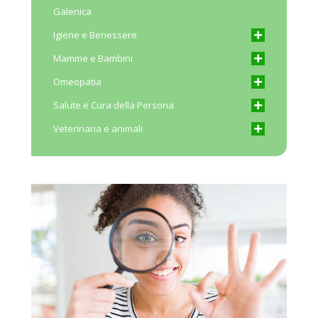
Galenica
Igiene e Benessere
Mamme e Bambini
Omeopatia
Salute e Cura della Persona
Veterinaria e animali