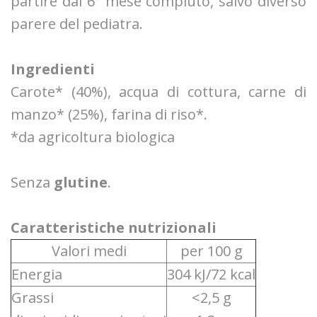
partire dal 6° mese compiuto, salvo diverso
parere del pediatra.
Ingredienti
Carote* (40%), acqua di cottura, carne di
manzo* (25%), farina di riso*.
*da agricoltura biologica
Senza
glutine
.
Caratteristiche nutrizionali
Valori medi
per 100 g
Energia
304 kJ/72 kcal
Grassi
<2,5 g