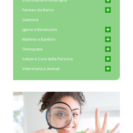
Farmaci da Banco
Galenica
Igiene e Benessere
Mamme e Bambini
Omeopatia
Salute e Cura della Persona
Veterinaria e animali