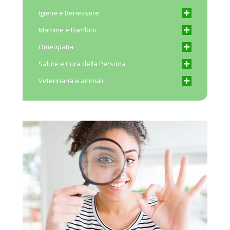
Igiene e Benessere
Mamme e Bambini
Omeopatia
Salute e Cura della Persona
Veterinaria e animali