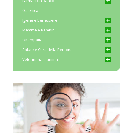
Farmaci da Banco
Galenica
Igiene e Benessere
Mamme e Bambini
Omeopatia
Salute e Cura della Persona
Veterinaria e animali